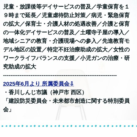
児童・放課後等デイサービスの普及／学童保育を１
９時まで延長／児童虐待防止対策／病児・緊急保育
の拡大／保育士・介護人材の処遇改善／介護と保育
の一体化デイサービスの普及／土曜寺子屋の導入／
地域シニアの教育・介護現場への参入／先進教育モ
デル地区の設置／特定不妊治療助成の拡大／女性の
ワークライフバランスの支援／小児ガンの治療・研
究助成の拡大
--------------------------------------------------------------
2025年6月より 所属委員会⇩
・香川しんじ市議（神戸市 西区）
「建設防災委員会・未来都市創造に関する特別委員
会」