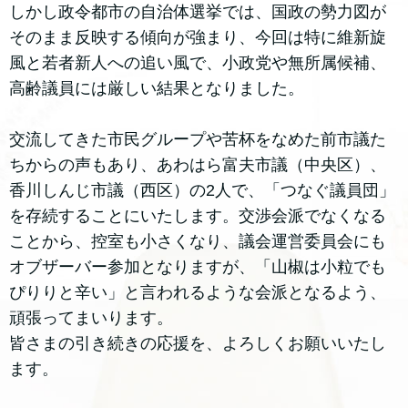
しかし政令都市の自治体選挙では、国政の勢力図が
そのまま反映する傾向が強まり、今回は特に維新旋
風と若者新人への追い風で、小政党や無所属候補、
高齢議員には厳しい結果となりました。
交流してきた市民グループや苦杯をなめた前市議た
ちからの声もあり、あわはら富夫市議（中央区）、
香川しんじ市議（西区）の2人で、「つなぐ議員団」
を存続することにいたします。交渉会派でなくなる
ことから、控室も小さくなり、議会運営委員会にも
オブザーバー参加となりますが、「山椒は小粒でも
ぴりりと辛い」と言われるような会派となるよう、
頑張ってまいります。
皆さまの引き続きの応援を、よろしくお願いいたし
ます。